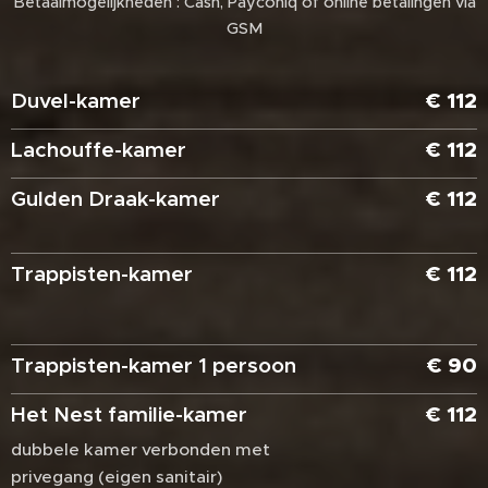
Betaalmogelijkheden : Cash, Payconiq of online betalingen via
GSM
Duvel-kamer
€ 112
Lachouffe-kamer
€ 112
Gulden Draak-kamer
€ 112
Trappisten-kamer
€ 112
Trappisten-kamer 1 persoon
€ 90
Het Nest familie-kamer
€ 112
dubbele kamer verbonden met
privegang (eigen sanitair)