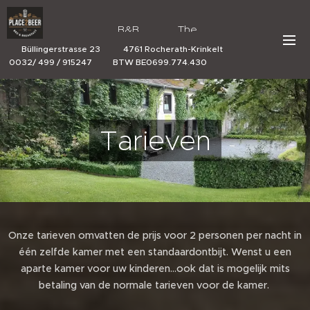
B&B The
Place 2 Beer
Büllingerstrasse 23 4761 Rocherath-Krinkelt
0032/ 499 / 915247 BTW BE0699.774.430
Tarieven
Onze tarieven omvatten de prijs voor 2 personen per nacht in
één zelfde kamer met een standaardontbijt. Wenst u een
aparte kamer voor uw kinderen...ook dat is mogelijk mits
betaling van de normale tarieven voor de kamer.