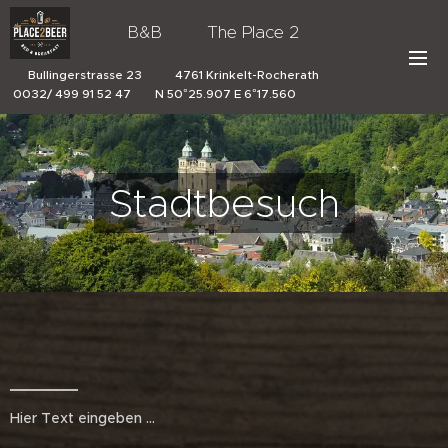
B&B The Place 2
Beer
Bullingerstrasse 23 4761 Krinkelt-Rocherath
0032/ 499 91 52 47 N 50°25.907 E 6°17.560
Stadtbesuch
Hier Text eingeben ...