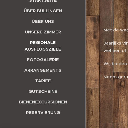
STARTSEITE
ÜBER BÜLLINGEN
ÜBER UNS
Met de wag
UNSERE ZIMMER
REGIONALE
Jaarlijks v
AUSFLUGSZIELE
wel één of 
FOTOGALERIE
Wij bieden 
ARRANGEMENTS
Neem gerust
TARIFE
GUTSCHEINE
BIENENEXCURSIONEN
RESERVIERUNG