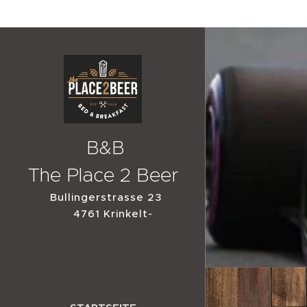
B&B
The Place 2 Beer
Bullingerstrasse 23
4761 Krinkelt-
Rocherath 0032/
499 91 52 47 N
50°25.907 E 6°17.560