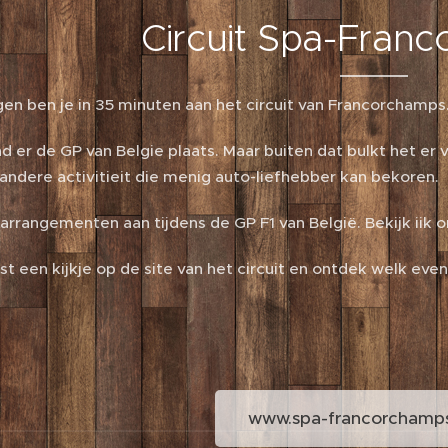
Circuit Spa-Fran
en ben je in 35 minuten aan het circuit van Francorchamps
ind er de GP van Belgie plaats. Maar buiten dat bulkt het er 
andere activitieit die menig auto-liefhebber kan bekoren.
arrangementen aan tijdens de GP F1 van België. Bekijk iik
 een kijkje op de site van het circuit en ontdek welk even
www.spa-francorchamps