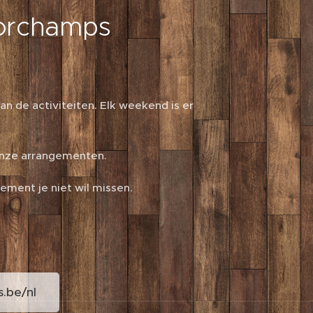
corchamps
.
van de activiteiten. Elk weekend is er
 onze arrangementen.
ement je niet wil missen.
.be/nl